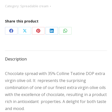
Category:
Spreadable cream
Share this product
Share
Share
Share
Share
Share
on
on
on
on
on
Facebook
X
Pinterest
LinkedIn
WhatsApp
Description
Chocolate spread with 35% Colline Teatine DOP extra
virgin olive oil. It represents the surprising
combination of one of our finest extra virgin olive oils
with the excellence of chocolate, resulting in a product
rich in antioxidant properties. A delight for both taste
and mood.