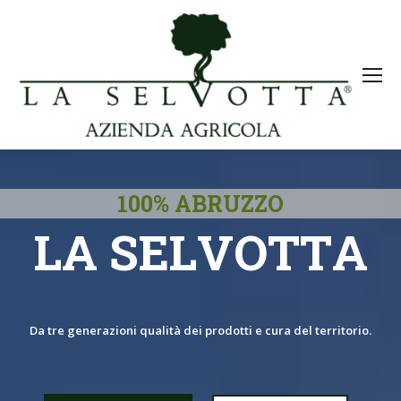
1
0
0
%
A
B
R
U
Z
Z
O
L
A
S
E
L
V
O
T
T
A
Da tre generazioni qualità dei prodotti e cura del territorio.